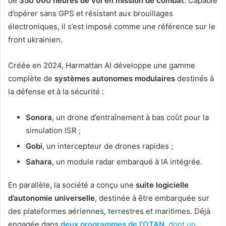
de
350 000 heures de vol en mission de combat
. Capable
d’opérer sans GPS et résistant aux brouillages
électroniques, il s’est imposé comme une référence sur le
front ukrainien.
Créée en 2024, Harmattan AI développe une gamme
complète de
systèmes autonomes modulaires
destinés à
la défense et à la sécurité :
Sonora
, un drone d’entraînement à bas coût pour la
simulation ISR ;
Gobi
, un intercepteur de drones rapides ;
Sahara
, un module radar embarqué à IA intégrée.
En parallèle, la société a conçu une
suite logicielle
d’autonomie universelle
, destinée à être embarquée sur
des plateformes aériennes, terrestres et maritimes. Déjà
engagée dans
deux programmes de l’OTAN
, dont un