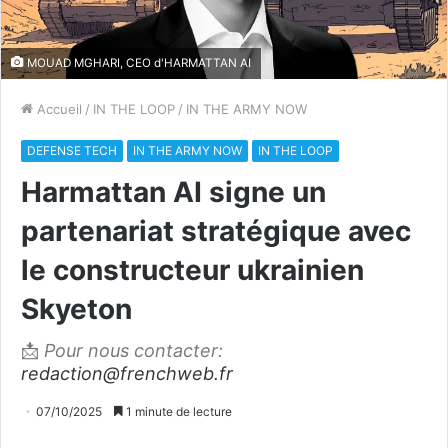
MOUAD MGHARI, CEO d'HARMATTAN AI
Accueil
/
IN THE LOOP
/
IN THE ARMY NOW
DEFENSE TECH
IN THE ARMY NOW
IN THE LOOP
Harmattan AI signe un
partenariat stratégique avec
le constructeur ukrainien
Skyeton
📩
Pour nous contacter:
redaction@frenchweb.fr
07/10/2025
1 minute de lecture