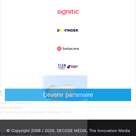
Devenir partenaire
© Copyright 2008 / 2026,
DECODE MEDIA, The Innovation Media