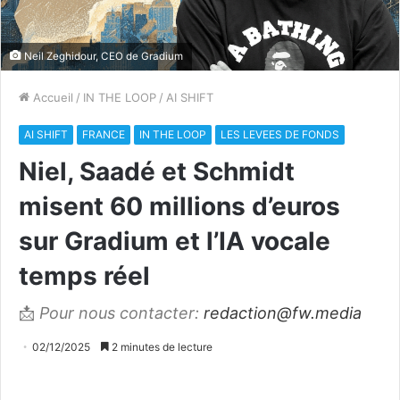
Neil Zeghidour, CEO de Gradium
Accueil
/
IN THE LOOP
/
AI SHIFT
AI SHIFT
FRANCE
IN THE LOOP
LES LEVEES DE FONDS
Niel, Saadé et Schmidt
misent 60 millions d’euros
sur Gradium et l’IA vocale
temps réel
📩
Pour nous contacter:
redaction@fw.media
02/12/2025
2 minutes de lecture