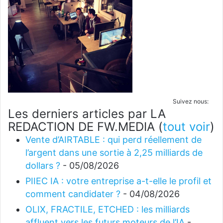
Suivez nous:
Les derniers articles par LA
REDACTION DE FW.MEDIA
(
tout voir
)
Vente d’AIRTABLE : qui perd réellement de
l’argent dans une sortie à 2,25 milliards de
dollars ?
- 05/08/2026
PIIEC IA : votre entreprise a-t-elle le profil et
comment candidater ?
- 04/08/2026
OLIX, FRACTILE, ETCHED : les milliards
affluent vers les futurs moteurs de l’IA
-