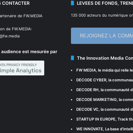
 CONTACTER
LEVEES DE FONDS, TREN
135 000 acteurs du numérique on
partenaire de FW.MEDIA
ion de FW.MEDIA:
REJOIGNEZ LA COM
n@fw.media
 audience est mesurée par
The Innovation Media C
FW MEDIA
, le média qui relie 
DECODE CYBER
, la communau
DECODE RH
, la communauté d
DECODE MARKETING
, la com
DECODE VC
, la communauté d
STARTUP IN EUROPE
, Track t
WE INNOVATE
, La base d'int