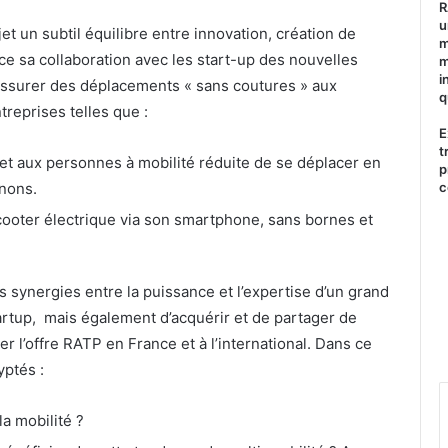
R
u
t un subtil équilibre entre innovation, création de
m
ce sa collaboration avec les start-up des nouvelles
m
i
t assurer des déplacements « sans coutures » aux
q
treprises telles que :
E
t
t aux personnes à mobilité réduite de se déplacer en
p
c
gnons.
ooter électrique via son smartphone, sans bornes et
es synergies entre la puissance et l’expertise d’un grand
artup, mais également d’acquérir et de partager de
r l’offre RATP en France et à l’international. Dans ce
yptés :
a mobilité ?