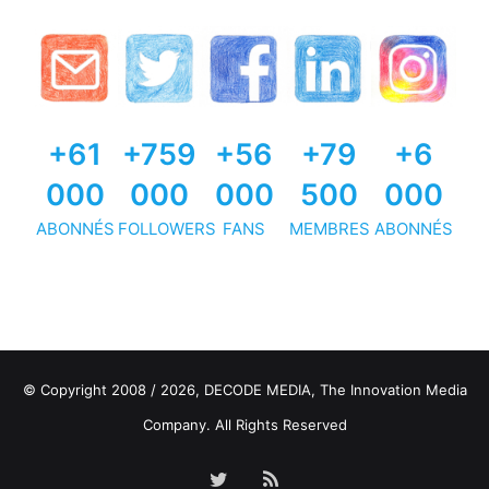
+61
+759
+56
+79
+6
000
000
000
500
000
ABONNÉS
FOLLOWERS
FANS
MEMBRES
ABONNÉS
© Copyright 2008 / 2026,
DECODE MEDIA, The Innovation Media
Company.
All Rights Reserved
Twitter
RSS