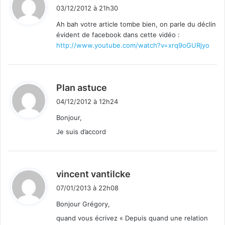
i
03/12/2012 à 21h30
t
Ah bah votre article tombe bien, on parle du déclin
évident de facebook dans cette vidéo :
:
http://www.youtube.com/watch?v=xrq9oGURjyo
d
Plan astuce
i
04/12/2012 à 12h24
t
Bonjour,
Je suis d’accord
:
d
vincent vantilcke
i
07/01/2013 à 22h08
t
Bonjour Grégory,
quand vous écrivez « Depuis quand une relation
: