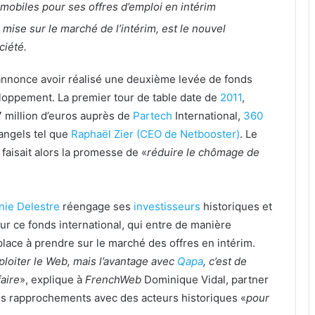
mobiles pour ses offres d’emploi en intérim
 mise sur le marché de l’intérim, est le nouvel
ciété.
 annonce avoir réalisé une deuxième levée de fonds
eloppement. La premier tour de table date de
2011
,
,7 million d’euros auprès de
Partech
International,
360
angels tel que
Raphaël Zier (CEO de Netbooster)
. Le
faisait alors la promesse de «
réduire le chômage de
nie Delestre
réengage ses
investisseurs
historiques et
ur ce fonds international, qui entre de manière
e place à prendre sur le marché des offres en intérim.
ploiter le Web, mais l’avantage avec
Qapa
, c’est de
faire
», explique à
FrenchWeb
Dominique Vidal, partner
des rapprochements avec des acteurs historiques «
pour