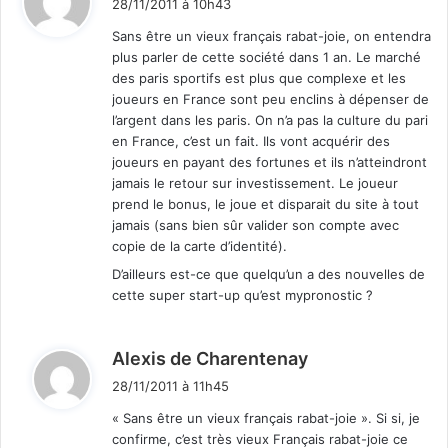
28/11/2011 à 10h43
t
Sans être un vieux français rabat-joie, on entendra
plus parler de cette société dans 1 an. Le marché
:
des paris sportifs est plus que complexe et les
joueurs en France sont peu enclins à dépenser de
l’argent dans les paris. On n’a pas la culture du pari
en France, c’est un fait. Ils vont acquérir des
joueurs en payant des fortunes et ils n’atteindront
jamais le retour sur investissement. Le joueur
prend le bonus, le joue et disparait du site à tout
jamais (sans bien sûr valider son compte avec
copie de la carte d’identité).
D’ailleurs est-ce que quelqu’un a des nouvelles de
cette super start-up qu’est mypronostic ?
d
Alexis de Charentenay
i
28/11/2011 à 11h45
t
« Sans être un vieux français rabat-joie ». Si si, je
confirme, c’est très vieux Français rabat-joie ce
: