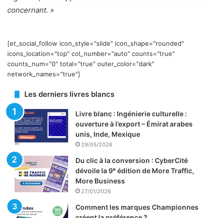
concernant. »
[et_social_follow icon_style="slide" icon_shape="rounded"
icons_location="top" col_number="auto" counts="true"
counts_num="0" total="true" outer_color="dark"
network_names="true"]
Les derniers livres blancs
Livre blanc : Ingénierie culturelle :
ouverture à l’export – Émirat arabes
unis, Inde, Mexique
29/05/2026
Du clic à la conversion : CyberCité
dévoile la 9ᵉ édition de More Traffic,
More Business
27/01/2026
Comment les marques Championnes
créent la préférence ?