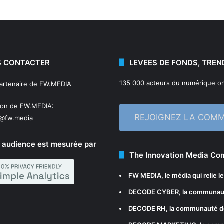
 CONTACTER
LEVEES DE FONDS, TREN
135 000 acteurs du numérique on
partenaire de FW.MEDIA
ion de FW.MEDIA:
REJOIGNEZ LA COM
n@fw.media
 audience est mesurée par
The Innovation Media C
FW MEDIA
, le média qui relie 
DECODE CYBER
, la communau
DECODE RH
, la communauté d