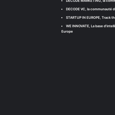
DECODE MARKETING
, la com
DECODE VC
, la communauté d
STARTUP IN EUROPE
, Track t
WE INNOVATE
, La base d'int
Europe