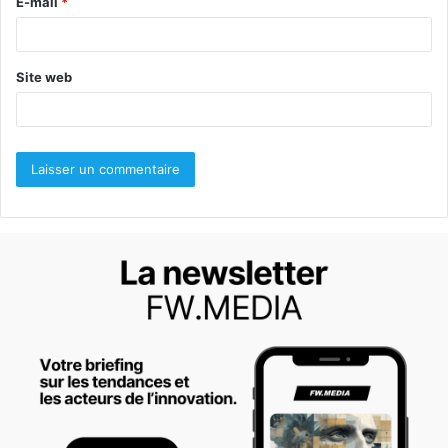
E-mail
*
e
*
Site web