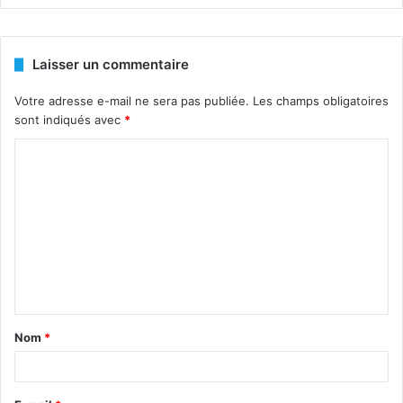
Laisser un commentaire
Votre adresse e-mail ne sera pas publiée.
Les champs obligatoires
sont indiqués avec
*
C
o
m
m
e
n
t
Nom
*
a
i
r