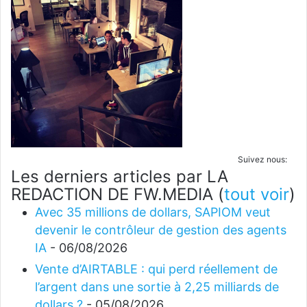
Suivez nous:
Les derniers articles par LA
REDACTION DE FW.MEDIA
(
tout voir
)
Avec 35 millions de dollars, SAPIOM veut
devenir le contrôleur de gestion des agents
IA
- 06/08/2026
Vente d’AIRTABLE : qui perd réellement de
l’argent dans une sortie à 2,25 milliards de
dollars ?
- 05/08/2026