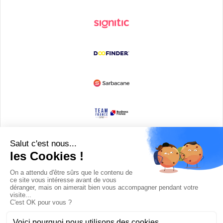
Devenir partenaire
© Copyright 2008 / 2026,
DECODE MEDIA, The Innovation Media