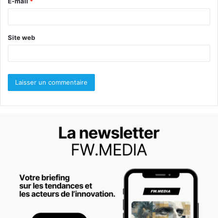
E-mail
*
e
*
Site web