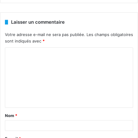
Laisser un commentaire
Votre adresse e-mail ne sera pas publiée.
Les champs obligatoires
sont indiqués avec
*
C
o
m
m
e
n
t
Nom
*
a
i
r