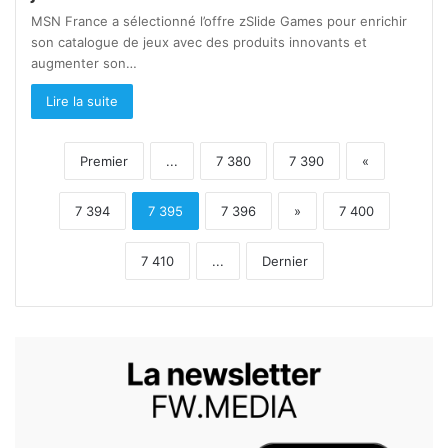
MSN France a sélectionné l’offre zSlide Games pour enrichir
son catalogue de jeux avec des produits innovants et
augmenter son…
Lire la suite
Premier
...
7 380
7 390
«
7 394
7 395
7 396
»
7 400
7 410
...
Dernier