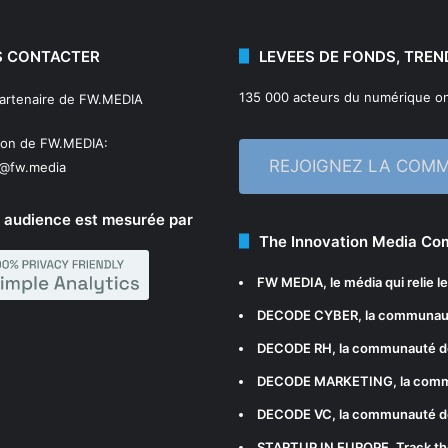
 CONTACTER
LEVEES DE FONDS, TREN
135 000 acteurs du numérique on
partenaire de FW.MEDIA
ion de FW.MEDIA:
REJOIGNEZ LA COM
n@fw.media
 audience est mesurée par
The Innovation Media C
FW MEDIA
, le média qui relie 
DECODE CYBER
, la communau
DECODE RH
, la communauté d
DECODE MARKETING
, la com
DECODE VC
, la communauté d
STARTUP IN EUROPE
, Track t