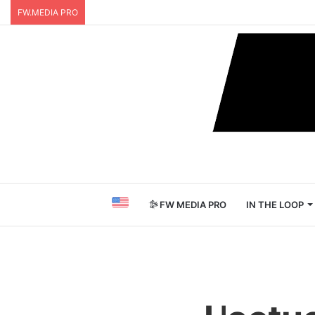
FW.MEDIA PRO
FW MEDIA PRO
IN THE LOOP