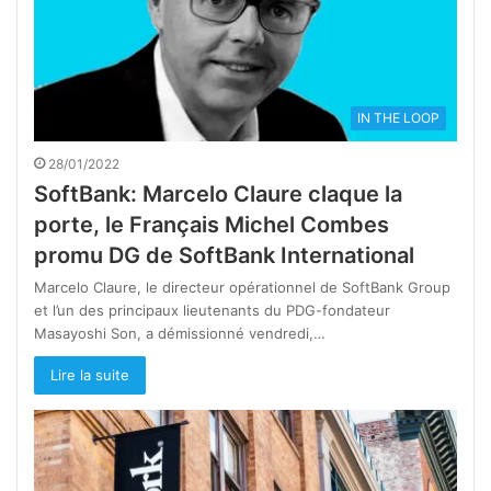
IN THE LOOP
28/01/2022
SoftBank: Marcelo Claure claque la
porte, le Français Michel Combes
promu DG de SoftBank International
Marcelo Claure, le directeur opérationnel de SoftBank Group
et l’un des principaux lieutenants du PDG-fondateur
Masayoshi Son, a démissionné vendredi,…
Lire la suite