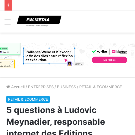
Menu
Accueil
/
ENTREPRISES
/
BUSINESS
/
RETAIL & ECOMMERCE
RETAIL & ECOMMERCE
5 questions à Ludovic
Meynadier, responsable
internet des Editions