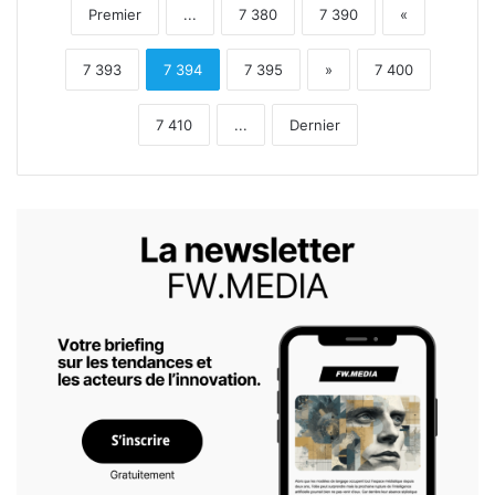
Premier
...
7 380
7 390
«
7 393
7 394
7 395
»
7 400
7 410
...
Dernier