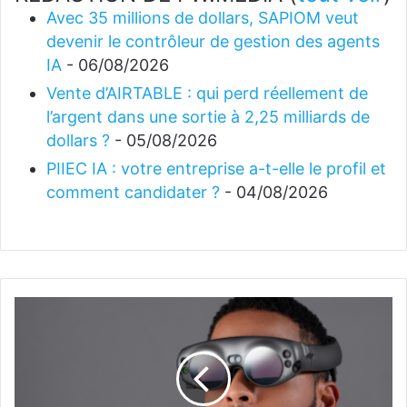
Avec 35 millions de dollars, SAPIOM veut
devenir le contrôleur de gestion des agents
IA
- 06/08/2026
Vente d’AIRTABLE : qui perd réellement de
l’argent dans une sortie à 2,25 milliards de
dollars ?
- 05/08/2026
PIIEC IA : votre entreprise a-t-elle le profil et
comment candidater ?
- 04/08/2026