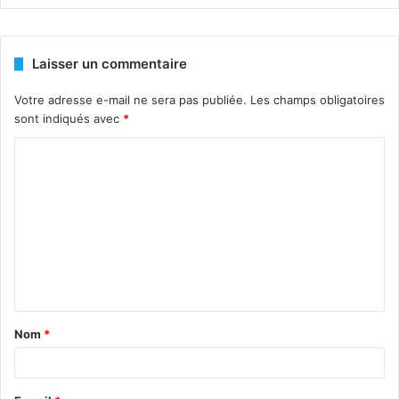
Laisser un commentaire
Votre adresse e-mail ne sera pas publiée.
Les champs obligatoires
sont indiqués avec
*
C
o
m
m
e
n
t
Nom
*
a
i
r