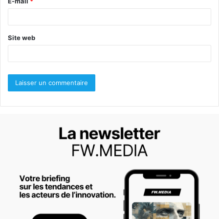
E-mail
*
e
*
Site web