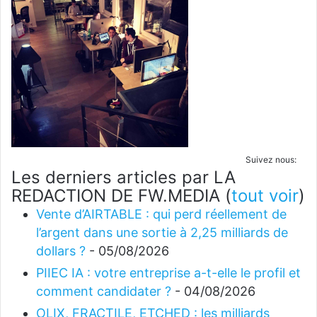
Suivez nous:
Les derniers articles par LA
REDACTION DE FW.MEDIA
(
tout voir
)
Vente d’AIRTABLE : qui perd réellement de
l’argent dans une sortie à 2,25 milliards de
dollars ?
- 05/08/2026
PIIEC IA : votre entreprise a-t-elle le profil et
comment candidater ?
- 04/08/2026
OLIX, FRACTILE, ETCHED : les milliards