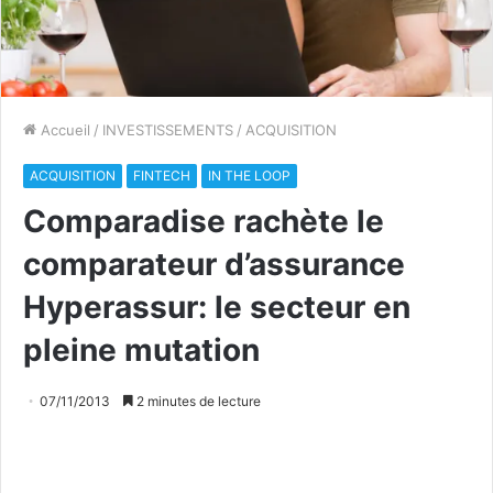
Accueil
/
INVESTISSEMENTS
/
ACQUISITION
ACQUISITION
FINTECH
IN THE LOOP
Comparadise rachète le
comparateur d’assurance
Hyperassur: le secteur en
pleine mutation
07/11/2013
2 minutes de lecture