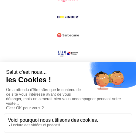
Devenir partenaire
© Copyright 2008 / 2026,
DECODE MEDIA, The Innovation Media
Company.
All Rights Reserved