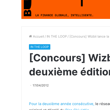
Accueil
/
IN THE LOOP
/
[Concours] Wizbii lance l
IN THE LOOP
[Concours] Wizbi
deuxième éditio
17/04/2012
Pour la deuxième année consécutive,
le résea