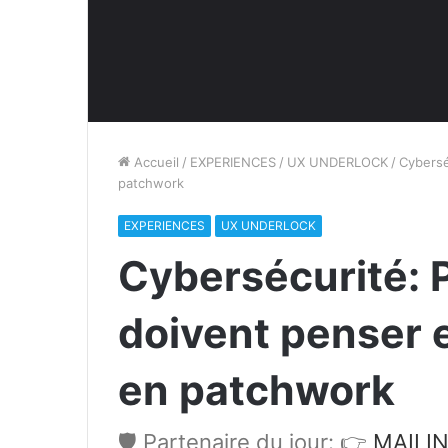
Accueil
/
EXPERIENCES
/
UX UNDERLOCK
/
Cybersé
patchwork
EXPERIENCES
UX UNDERLOCK
Cybersécurité: 
doivent penser 
en patchwork
🛡️ Partenaire du jour: 👉
MAILIN