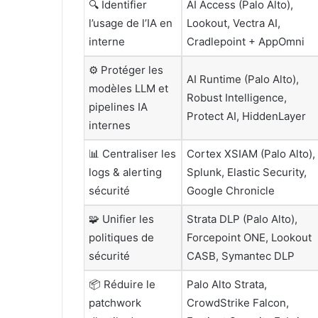
🔍 Identifier
AI Access (Palo Alto),
l’usage de l’IA en
Lookout, Vectra AI,
interne
Cradlepoint + AppOmni
⚙️ Protéger les
AI Runtime (Palo Alto),
modèles LLM et
Robust Intelligence,
pipelines IA
Protect AI, HiddenLayer
internes
📊 Centraliser les
Cortex XSIAM (Palo Alto),
logs & alerting
Splunk, Elastic Security,
sécurité
Google Chronicle
🧩 Unifier les
Strata DLP (Palo Alto),
politiques de
Forcepoint ONE, Lookout
sécurité
CASB, Symantec DLP
📦 Réduire le
Palo Alto Strata,
patchwork
CrowdStrike Falcon,