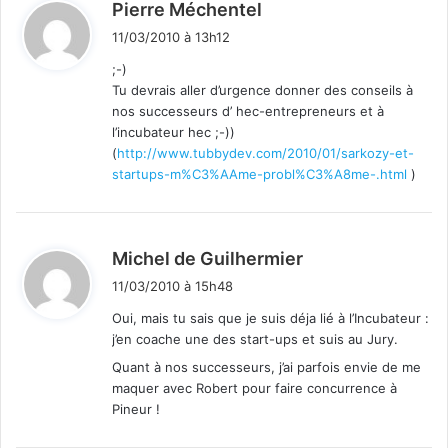
d
Pierre Méchentel
i
11/03/2010 à 13h12
t
;-)
Tu devrais aller d’urgence donner des conseils à
:
nos successeurs d’ hec-entrepreneurs et à
l’incubateur hec ;-))
(
http://www.tubbydev.com/2010/01/sarkozy-et-
startups-m%C3%AAme-probl%C3%A8me-.html
)
d
Michel de Guilhermier
i
11/03/2010 à 15h48
t
Oui, mais tu sais que je suis déja lié à l’Incubateur :
j’en coache une des start-ups et suis au Jury.
:
Quant à nos successeurs, j’ai parfois envie de me
maquer avec Robert pour faire concurrence à
Pineur !