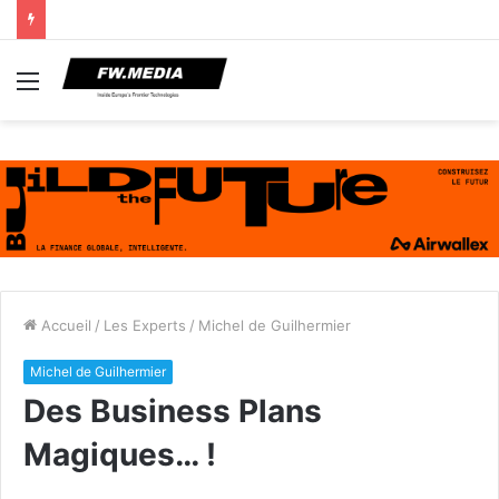
Menu
Accueil
/
Les Experts
/
Michel de Guilhermier
Michel de Guilhermier
Des Business Plans
Magiques… !