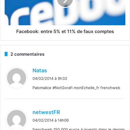
Facebook: entre 5% et 11% de faux comptes
2 commentaires
d
Natas
i
04/02/2014 à 9h33
t
Palomalice #NotGorafi monEchelle_fr frenchweb
:
d
netwestFR
i
04/02/2014 à 14h06
t
frenchweb 150 000 euros à investir dans le design