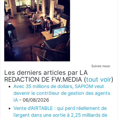
Suivez nous:
Les derniers articles par LA
REDACTION DE FW.MEDIA
(
tout voir
)
Avec 35 millions de dollars, SAPIOM veut
devenir le contrôleur de gestion des agents
IA
- 06/08/2026
Vente d’AIRTABLE : qui perd réellement de
l’argent dans une sortie à 2,25 milliards de