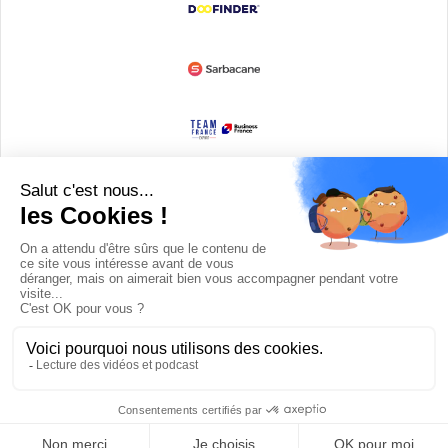
Devenir partenaire
© Copyright 2008 / 2026,
DECODE MEDIA, The Innovation Media
Company.
All Rights Reserved
Twitter
RSS