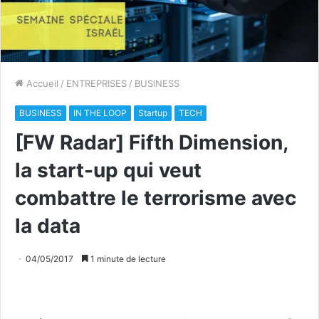
Accueil
/
ENTREPRISES
/
BUSINESS
BUSINESS
IN THE LOOP
Startup
TECH
[FW Radar] Fifth Dimension,
la start-up qui veut
combattre le terrorisme avec
la data
04/05/2017
1 minute de lecture