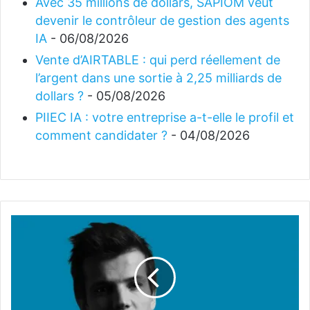
Avec 35 millions de dollars, SAPIOM veut
devenir le contrôleur de gestion des agents
IA
- 06/08/2026
Vente d’AIRTABLE : qui perd réellement de
l’argent dans une sortie à 2,25 milliards de
dollars ?
- 05/08/2026
PIIEC IA : votre entreprise a-t-elle le profil et
comment candidater ?
- 04/08/2026