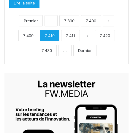
Lire la suite
Premier
...
7 390
7 400
«
7 409
7 410
7 411
»
7 420
7 430
...
Dernier