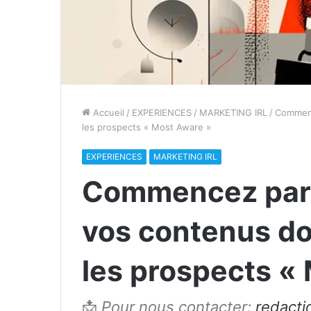
Accueil
/
EXPERIENCES
/
MARKETING IRL
/
Commenc
les prospects « Most Aware »
EXPERIENCES
MARKETING IRL
Commencez par l
vos contenus do
les prospects «
📩
Pour nous contacter:
redact