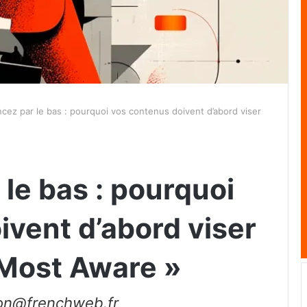
ez par le bas : pourquoi vos contenus doivent d’abord viser
e bas : pourquoi
ivent d’abord viser
 Most Aware »
ion@frenchweb.fr