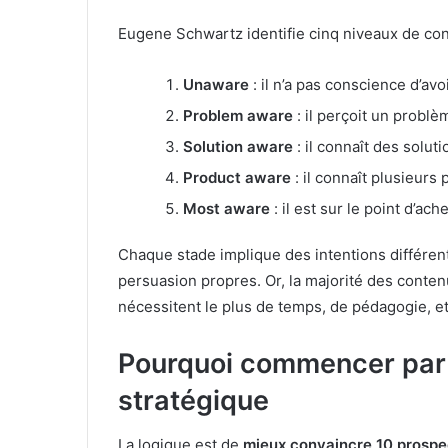
Eugene Schwartz identifie cinq niveaux de co
Unaware
: il n’a pas conscience d’av
Problem aware
: il perçoit un problè
Solution aware
: il connaît des solu
Product aware
: il connaît plusieurs
Most aware
: il est sur le point d’ac
Chaque stade implique des intentions différen
persuasion propres. Or, la majorité des contenu
nécessitent le plus de temps, de pédagogie, et
Pourquoi commencer par l
stratégique
La logique est de
mieux convaincre 10 prospe