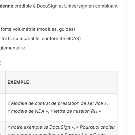
péenne
crédible à DocuSign et Universign en combinant
forte volumétrie (modèles, guides)
forts (comparatifs, conformité eIDAS)
églementaire
t
EXEMPLE
« Modèle de contrat de prestation de service »
,
s
« modèle de NDA »
,
« lettre de mission RH »
« notre exemple vs DocuSign »
,
« Pourquoi choisir
r
une signature qualifiée en Europe ? »
,
« Guide