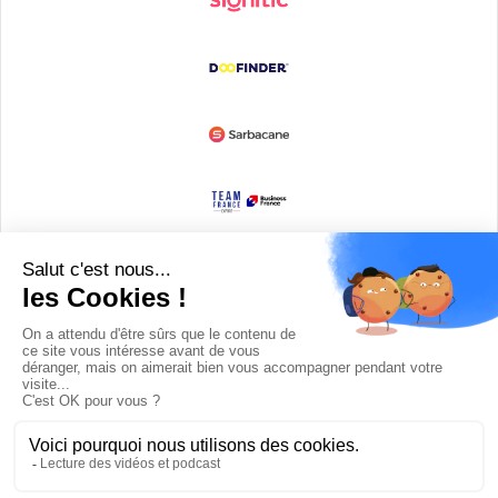
Devenir partenaire
© Copyright 2008 / 2026,
DECODE MEDIA, The Innovation Media
Company.
All Rights Reserved