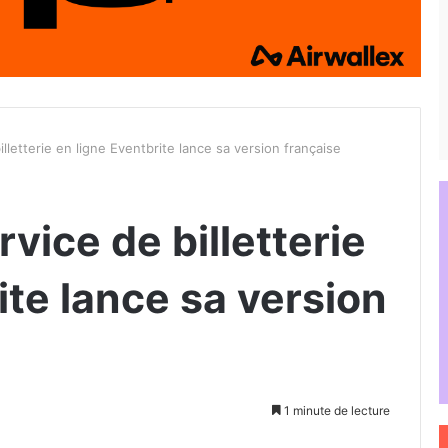
lletterie en ligne Eventbrite lance sa version française
vice de billetterie
ite lance sa version
1 minute de lecture