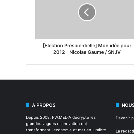
[Election Présidentielle] Mon idée pour
2012 - Nicolas Gaume / SNJV
A PROPOS
NOUS
Depuis 2008,
FW.MEDIA
décrypte les
Devenir 
grandes vagues d'innovation qui
transforment l'économie et met en lumière
La rédact