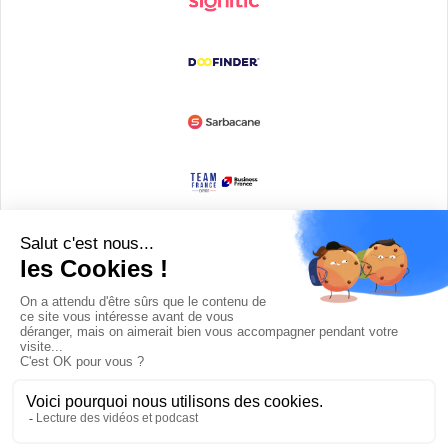
Devenir partenaire
© Copyright 2008 / 2026,
DECODE MEDIA, The Innovation Media
Company.
All Rights Reserved