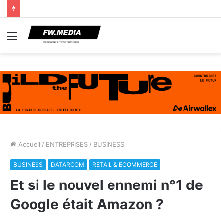
Menu
Accueil
/
ENTREPRISES
/
BUSINESS
BUSINESS
DATAROOM
RETAIL & ECOMMERCE
Et si le nouvel ennemi n°1 de
Google était Amazon ?