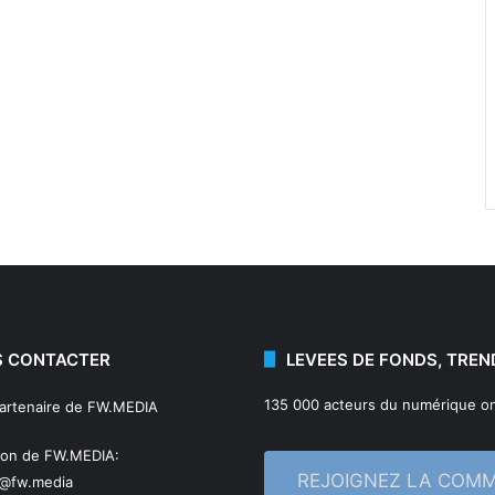
 CONTACTER
LEVEES DE FONDS, TREN
135 000 acteurs du numérique on
partenaire de FW.MEDIA
ion de FW.MEDIA:
REJOIGNEZ LA COM
n@fw.media