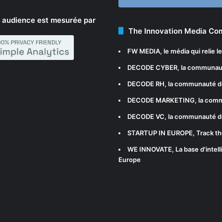
 audience est mesurée par
The Innovation Media C
FW MEDIA
, le média qui relie 
DECODE CYBER
, la communau
DECODE RH
, la communauté d
DECODE MARKETING
, la com
DECODE VC
, la communauté d
STARTUP IN EUROPE
, Track t
WE INNOVATE
, La base d'int
Europe