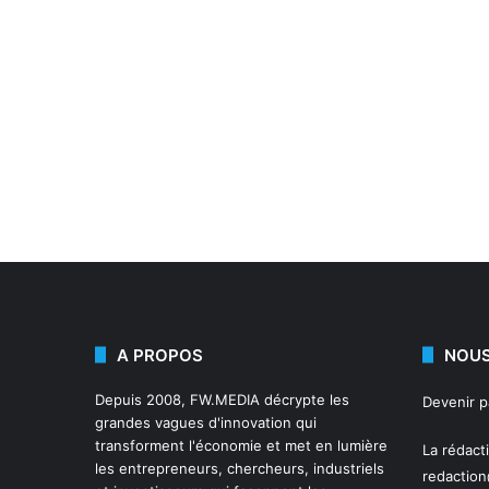
A PROPOS
NOUS
Depuis 2008,
FW.MEDIA
décrypte les
Devenir 
grandes vagues d'innovation qui
transforment l'économie et met en lumière
La rédact
les entrepreneurs, chercheurs, industriels
redactio