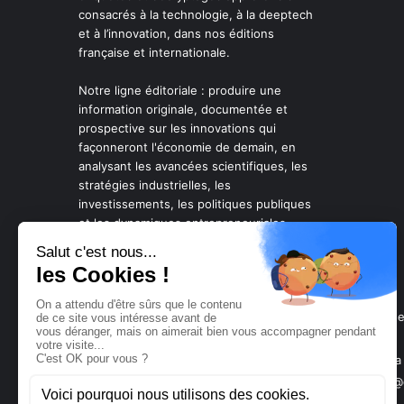
consacrés à la technologie, à la deeptech
et à l’innovation, dans nos éditions
française et internationale.
Notre ligne éditoriale : produire une
information originale, documentée et
prospective sur les innovations qui
façonneront l'économie de demain, en
analysant les avancées scientifiques, les
stratégies industrielles, les
investissements, les politiques publiques
et les dynamiques entrepreneuriales.
Mentions légales
FW.MEDIA est édité par DECODE MEDIA SAS au capital de 
La Rédaction: DECODE MEDIA (indiquer à l'attention de la
Directeur de la publication:
Richard Menneveux
(richard@