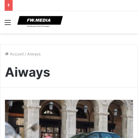
Menu
Accueil
/
Aiways
Aiways