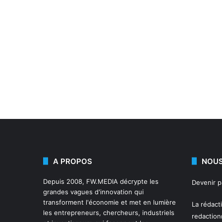
A PROPOS
NOUS
Depuis 2008,
FW.MEDIA
décrypte les
Devenir 
grandes vagues d'innovation qui
transforment l'économie et met en lumière
La rédact
les entrepreneurs, chercheurs, industriels
redactio