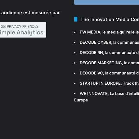
 audience est mesurée par
The Innovation Media C
FW MEDIA
, le média qui relie 
DECODE CYBER
, la communau
DECODE RH
, la communauté d
DECODE MARKETING
, la com
DECODE VC
, la communauté d
STARTUP IN EUROPE
, Track t
WE INNOVATE
, La base d'int
Europe