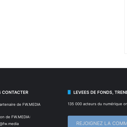
 CONTACTER
LEVEES DE FONDS, TREN
135 000 acteurs du numérique on
partenaire de FW.MEDIA
ion de FW.MEDIA:
REJOIGNEZ LA COM
n@fw.media