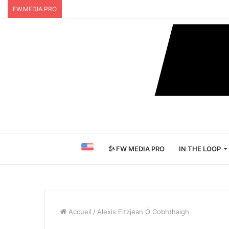
FW.MEDIA PRO
FW MEDIA PRO
IN THE LOOP
Accueil
/
Alexis Fitzjean Ó Cobhthaigh