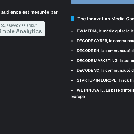
 audience est mesurée par
The Innovation Media C
FW MEDIA
, le média qui relie 
DECODE CYBER
, la communau
DECODE RH
, la communauté d
DECODE MARKETING
, la com
DECODE VC
, la communauté d
STARTUP IN EUROPE
, Track t
WE INNOVATE
, La base d'int
Europe