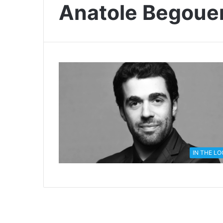
Anatole Begoue
IN THE L