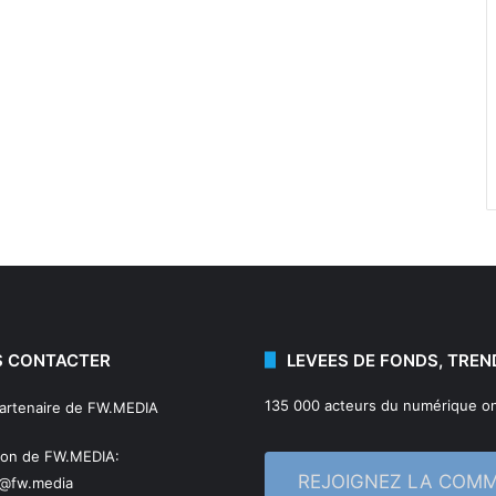
 CONTACTER
LEVEES DE FONDS, TREN
135 000 acteurs du numérique on
partenaire de FW.MEDIA
ion de FW.MEDIA:
REJOIGNEZ LA COM
n@fw.media