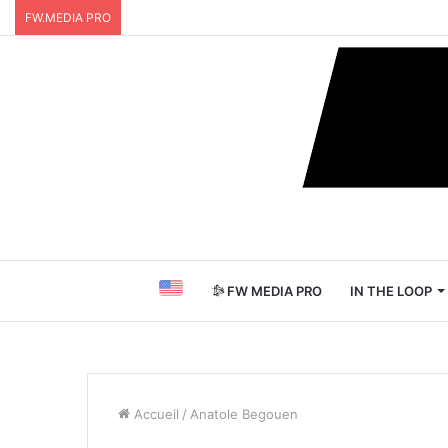
FW.MEDIA PRO
FW MEDIA PRO
IN THE LOOP
Accueil
/
Anatole Begouen