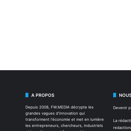
A PROPOS
NOUS
Depuis 2008,
FW.MEDIA
décrypte les
Devenir 
grandes vagues d'innovation qui
transforment l'économie et met en lumière
La rédact
les entrepreneurs, chercheurs, industriels
redactio