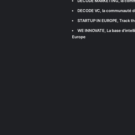
DECODE MARKETING
, la com
DECODE VC
, la communauté d
STARTUP IN EUROPE
, Track t
WE INNOVATE
, La base d'int
Europe