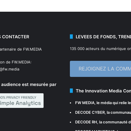
 CONTACTER
LEVEES DE FONDS, TREN
135 000 acteurs du numérique on
partenaire de FW.MEDIA
ion de FW.MEDIA:
REJOIGNEZ LA COM
n@fw.media
 audience est mesurée par
The Innovation Media C
FW MEDIA
, le média qui relie 
DECODE CYBER
, la communau
DECODE RH
, la communauté d