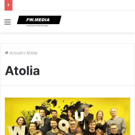
Menu
Accueil
/
Atolia
Atolia