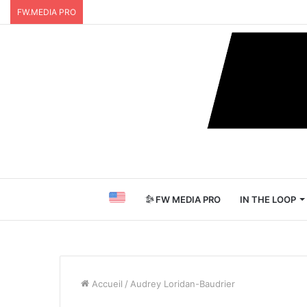
FW.MEDIA PRO
FW MEDIA PRO
IN THE LOOP
Accueil
/
Audrey Loridan-Baudrier