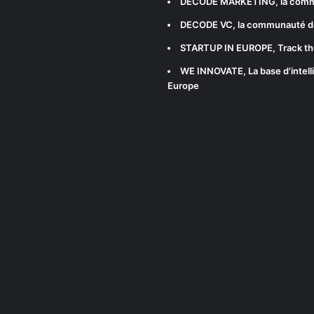
DECODE MARKETING
, la com
DECODE VC
, la communauté d
STARTUP IN EUROPE
, Track t
WE INNOVATE
, La base d'int
Europe