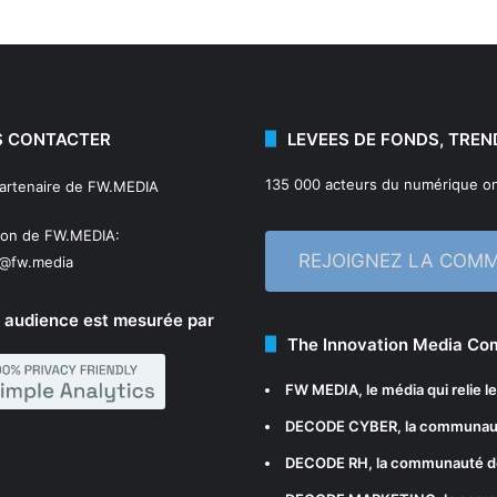
 CONTACTER
LEVEES DE FONDS, TREN
135 000 acteurs du numérique on
partenaire de FW.MEDIA
ion de FW.MEDIA:
REJOIGNEZ LA COM
n@fw.media
 audience est mesurée par
The Innovation Media C
FW MEDIA
, le média qui relie 
DECODE CYBER
, la communau
DECODE RH
, la communauté d