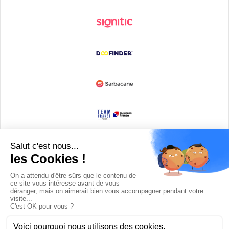
Devenir partenaire
© Copyright 2008 / 2026,
DECODE MEDIA, The Innovation Media