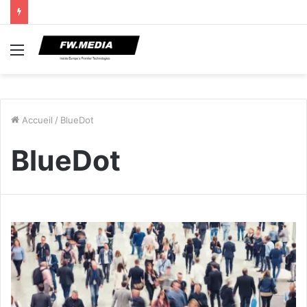
Menu
Accueil
/
BlueDot
BlueDot