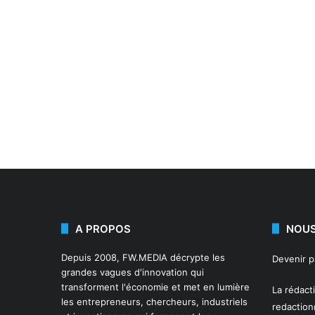
A PROPOS
NOUS
Depuis 2008,
FW.MEDIA
décrypte les
Devenir 
grandes vagues d'innovation qui
transforment l'économie et met en lumière
La rédact
les entrepreneurs, chercheurs, industriels
redactio