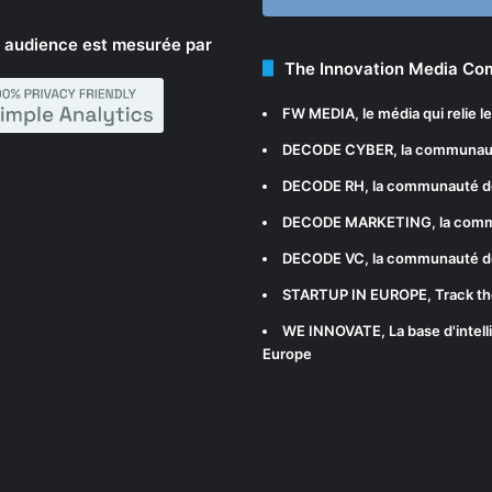
 audience est mesurée par
The Innovation Media C
FW MEDIA
, le média qui relie 
DECODE CYBER
, la communau
DECODE RH
, la communauté d
DECODE MARKETING
, la com
DECODE VC
, la communauté d
STARTUP IN EUROPE
, Track t
WE INNOVATE
, La base d'int
Europe