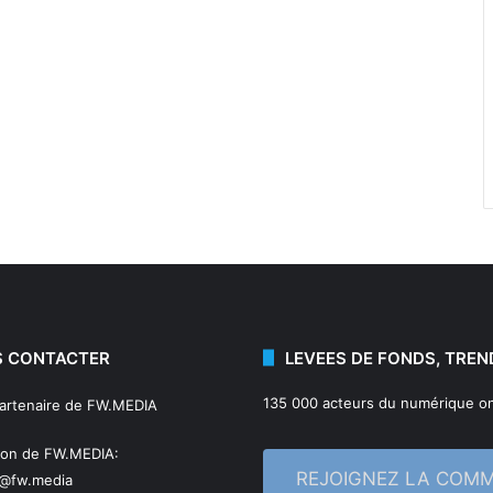
 CONTACTER
LEVEES DE FONDS, TREN
135 000 acteurs du numérique on
partenaire de FW.MEDIA
ion de FW.MEDIA:
REJOIGNEZ LA COM
n@fw.media