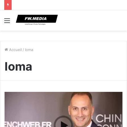
Menu
Accueil
/
Ioma
Ioma