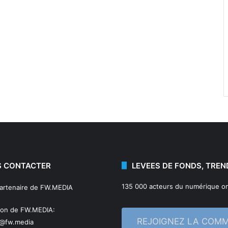
 CONTACTER
LEVEES DE FONDS, TREN
135 000 acteurs du numérique on
partenaire de FW.MEDIA
ion de FW.MEDIA:
REJOIGNEZ LA COM
n@fw.media