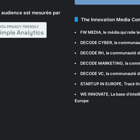
 audience est mesurée par
The Innovation Media C
FW MEDIA
, le média qui relie 
DECODE CYBER
, la communau
DECODE RH
, la communauté d
DECODE MARKETING
, la com
DECODE VC
, la communauté d
STARTUP IN EUROPE
, Track t
WE INNOVATE
, La base d'int
Europe