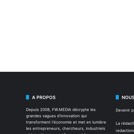
A PROPOS
NOUS
Depuis 2008,
FW.MEDIA
décrypte les
Devenir 
grandes vagues d'innovation qui
transforment l'économie et met en lumière
La rédact
les entrepreneurs, chercheurs, industriels
redactio