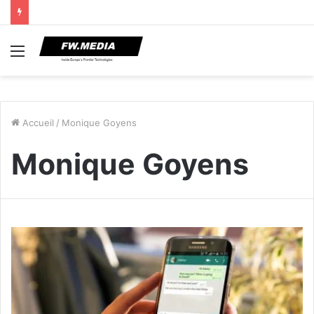
Menu
Accueil
/
Monique Goyens
Monique Goyens