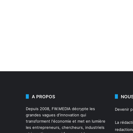
A PROPOS
NOUS
Depuis 2008,
FW.MEDIA
décrypte les
Devenir 
grandes vagues d'innovation qui
transforment l'économie et met en lumière
La rédact
les entrepreneurs, chercheurs, industriels
redactio