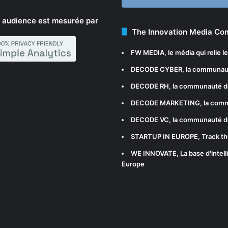
 audience est mesurée par
The Innovation Media C
FW MEDIA
, le média qui relie 
DECODE CYBER
, la communau
DECODE RH
, la communauté d
DECODE MARKETING
, la com
DECODE VC
, la communauté d
STARTUP IN EUROPE
, Track t
WE INNOVATE
, La base d'int
Europe