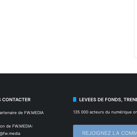
 CONTACTER
LEVEES DE FONDS, TREN
135 000 acteurs du numérique on
partenaire de FW.MEDIA
ion de FW.MEDIA:
REJOIGNEZ LA COM
n@fw.media