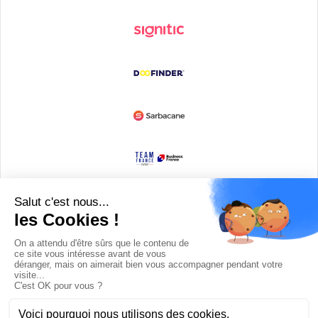
Devenir partenaire
© Copyright 2008 / 2026,
DECODE MEDIA, The Innovation Media