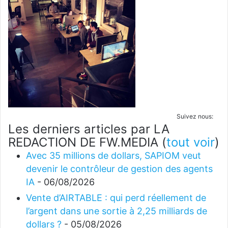
Suivez nous:
Les derniers articles par LA
REDACTION DE FW.MEDIA
(
tout voir
)
Avec 35 millions de dollars, SAPIOM veut
devenir le contrôleur de gestion des agents
IA
- 06/08/2026
Vente d’AIRTABLE : qui perd réellement de
l’argent dans une sortie à 2,25 milliards de
dollars ?
- 05/08/2026