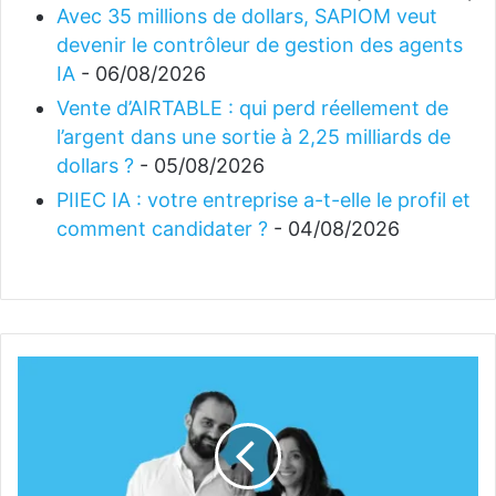
Avec 35 millions de dollars, SAPIOM veut
devenir le contrôleur de gestion des agents
IA
- 06/08/2026
Vente d’AIRTABLE : qui perd réellement de
l’argent dans une sortie à 2,25 milliards de
dollars ?
- 05/08/2026
PIIEC IA : votre entreprise a-t-elle le profil et
comment candidater ?
- 04/08/2026