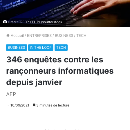
Crédit : REDPIXEL.PL/shutterstock.
Accueil
/
ENTREPRISES
/
BUSINESS
/
TECH
BUSINESS
IN THE LOOP
TECH
346 enquêtes contre les
rançonneurs informatiques
depuis janvier
AFP
10/09/2021
3 minutes de lecture