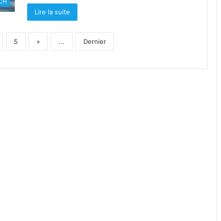
CH
Lire la suite
5
»
...
Dernier