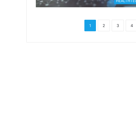
HEALTHTE
1
2
3
4