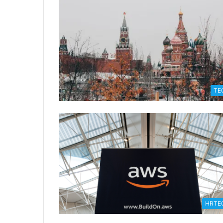
TE
HRTE