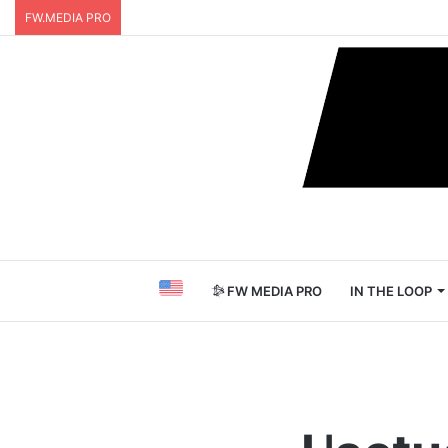
FW.MEDIA PRO
FW MEDIA PRO
IN THE LOOP