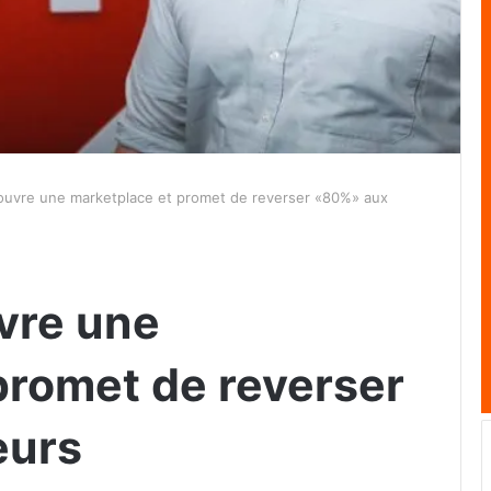
ouvre une marketplace et promet de reverser «80%» aux
vre une
promet de reverser
eurs