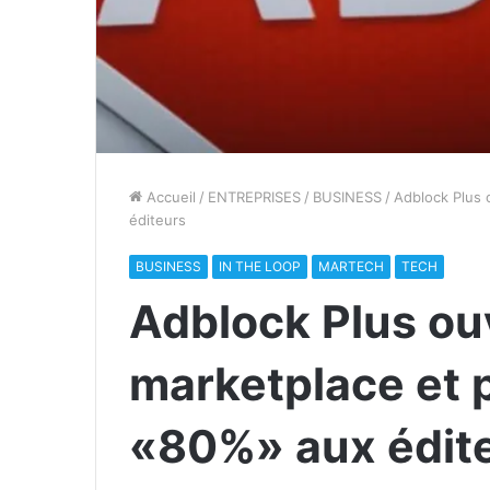
Accueil
/
ENTREPRISES
/
BUSINESS
/
Adblock Plus 
éditeurs
BUSINESS
IN THE LOOP
MARTECH
TECH
Adblock Plus ou
marketplace et 
«80%» aux édit